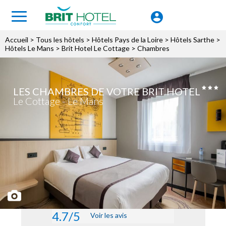
Accueil
>
Tous les hôtels
>
Hôtels Pays de la Loire
>
Hôtels Sarthe
>
Hôtels Le Mans
>
Brit Hotel Le Cottage
> Chambres
LES CHAMBRES DE VOTRE BRIT HOTEL
Le Cottage - Le Mans
4.7/5
Voir les avis