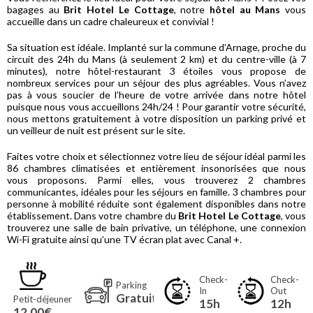
bagages au
Brit Hotel Le Cottage
, notre
hôtel au Mans
vous
accueille dans un cadre chaleureux et convivial !
Sa situation est idéale. Implanté sur la commune d’Arnage, proche du
circuit des 24h du Mans (à seulement 2 km) et du centre-ville (à 7
minutes), notre hôtel-restaurant 3 étoiles vous propose de
nombreux services pour un séjour des plus agréables. Vous n’avez
pas à vous soucier de l’heure de votre arrivée dans notre hôtel
puisque nous vous accueillons 24h/24 ! Pour garantir votre sécurité,
nous mettons gratuitement à votre disposition un parking privé et
un veilleur de nuit est présent sur le site.
Faites votre choix et sélectionnez votre lieu de séjour idéal parmi les
86 chambres climatisées et entièrement insonorisées que nous
vous proposons. Parmi elles, vous trouverez 2 chambres
communicantes, idéales pour les séjours en famille. 3 chambres pour
personne à mobilité réduite sont également disponibles dans notre
établissement. Dans votre chambre du
Brit Hotel Le Cottage
, vous
trouverez une salle de bain privative, un téléphone, une connexion
Wi-Fi gratuite ainsi qu’une TV écran plat avec Canal +.
Check-
Check-
Parking
In
Out
Gratuit
Petit-déjeuner
15h
12h
12,00€