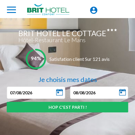
BRIT HOTEL LE COTTAGE
Hôtel-Restaurant Le Mans
94%
Satisfation client Sur 121 avis
Je choisis mes dates